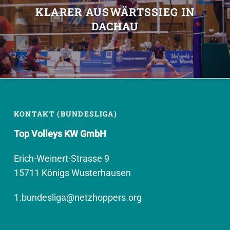
KLARER AUSWÄRTSSIEG IN
DACHAU
KONTAKT (BUNDESLIGA)
Top Volleys KW GmbH
Erich-Weinert-Strasse 9
15711 Königs Wusterhausen
1.bundesliga@netzhoppers.org