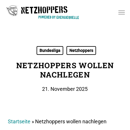
Skip
Men
to
main
content
Bundesliga
Netzhoppers
NETZHOPPERS WOLLEN
NACHLEGEN
21. November 2025
Startseite
»
Netzhoppers wollen nachlegen