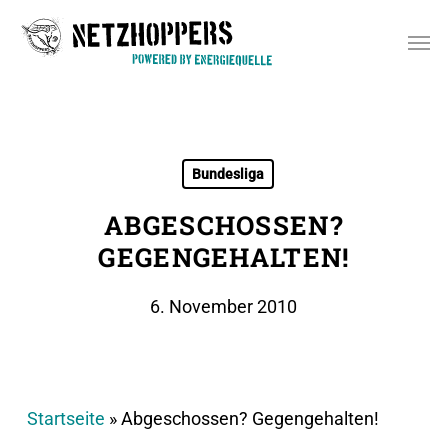
Skip
Men
to
main
content
Bundesliga
ABGESCHOSSEN?
GEGENGEHALTEN!
6. November 2010
Startseite
»
Abgeschossen? Gegengehalten!