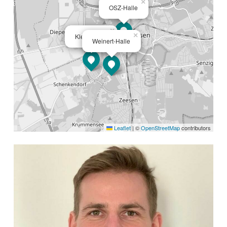
×
OSZ-Halle
×
×
Kleist-Halle
Weinert-Halle
Leaflet
|
©
OpenStreetMap
contributors