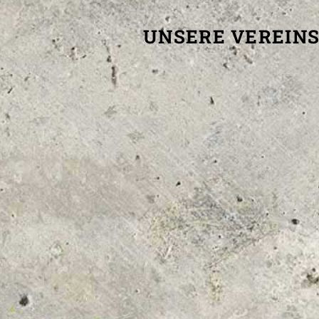
UNSERE VEREINS
KONTAKT (BUNDESLIGA)
KONTAK
Top Volleys KW GmbH
NETZHO
Erich-Weinert-Strasse 9
Kronen
15711 Königs Wusterhausen
15711 