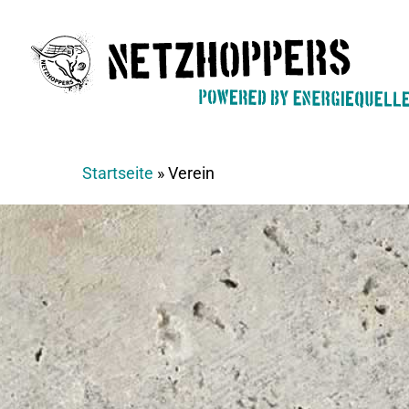
Skip
to
main
content
Startseite
»
Verein