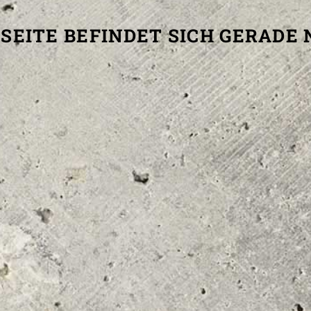
SEITE BEFINDET SICH GERADE 
T (VEREIN)
FOLGT UNS
PPERS KW e.V.
hof 8
Königs Wusterhausen
BUNDESLIGA