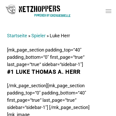
Skip
Men
to
main
content
Startseite
»
Spieler
»
Luke Herr
[mk_page_section padding_top=“40″
padding_bottom=“0″ first_page=“true“
last_page=“true“ sidebar=“sidebar-1″]
#1 LUKE THOMAS A. HERR
[/mk_page_section][mk_page_section
padding_top=“0″ padding_bottom=“40″
first_page=“true“ last_page=“true“
sidebar=“sidebar-1″]
[/mk_page_section]
[mk_image