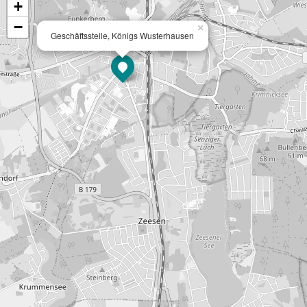
+
−
×
Geschäftsstelle, Königs Wusterhausen