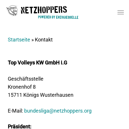
Skip
Men
to
main
content
Startseite
»
Kontakt
Top Volleys KW GmbH i.G
Geschäftsstelle
Kronenhof 8
15711 Königs Wusterhausen
E-Mail:
bundesliga@netzhoppers.org
Präsident: