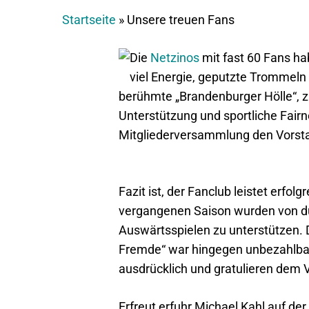
Startseite
»
Unsere treuen Fans
Die
Netzinos
mit fast 60 Fans ha
viel Energie, geputzte Trommeln
berühmte „Brandenburger Hölle“, zu
Unterstützung und sportliche Fairn
Mitgliederversammlung den Vorsta
Fazit ist, der Fanclub leistet erf
vergangenen Saison wurden von du
Auswärtsspielen zu unterstützen. De
Fremde“ war hingegen unbezahlbar
ausdrücklich und gratulieren dem 
Erfreut erfuhr Michael Kahl auf d