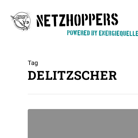
Skip
to
main
content
Tag
DELITZSCHER