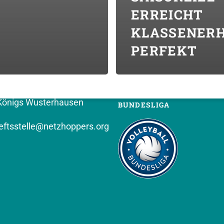
ERREICHT 
KLASSENER
T (VEREIN)
FOLGT UNS
PERFEKT
PPERS KW e.V.
hof 8
Königs Wusterhausen
BUNDESLIGA
ftsstelle@netzhoppers.org