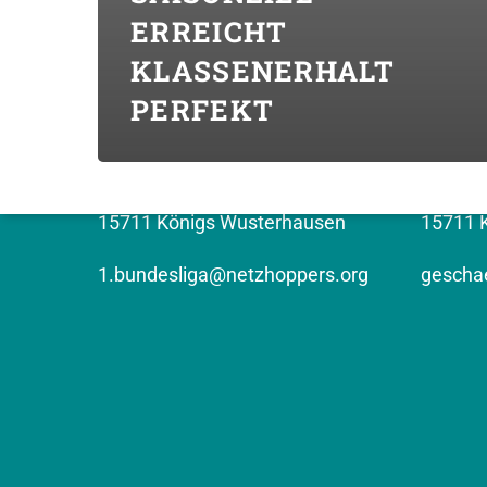
ERREICHT 
KLASSENERHALT
KONTAKT (BUNDESLIGA)
KONTAK
PERFEKT
Top Volleys KW GmbH
NETZHO
Erich-Weinert-Strasse 9
Kronen
15711 Königs Wusterhausen
15711 
1.bundesliga@netzhoppers.org
geschae