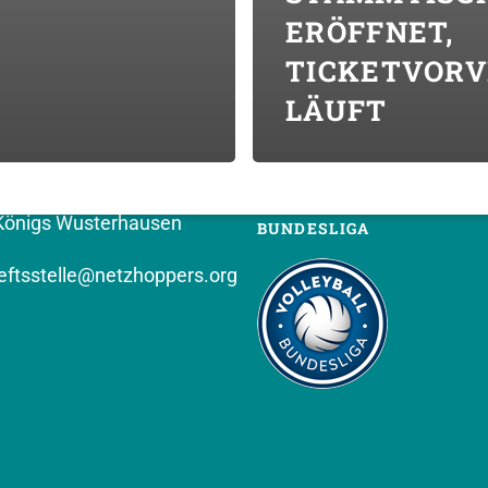
ERÖFFNET,
TICKETVOR
T (VEREIN)
FOLGT UNS
LÄUFT
PPERS KW e.V.
hof 8
Königs Wusterhausen
BUNDESLIGA
ftsstelle@netzhoppers.org