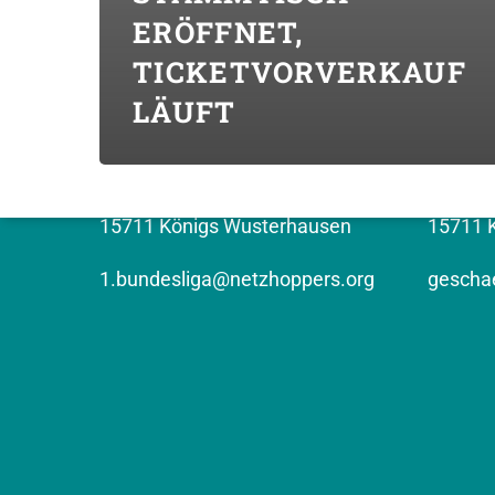
ERÖFFNET,
TICKETVORVERKAUF
KONTAKT (BUNDESLIGA)
KONTAK
LÄUFT
Top Volleys KW GmbH
NETZHO
Erich-Weinert-Strasse 9
Kronen
15711 Königs Wusterhausen
15711 
1.bundesliga@netzhoppers.org
geschae