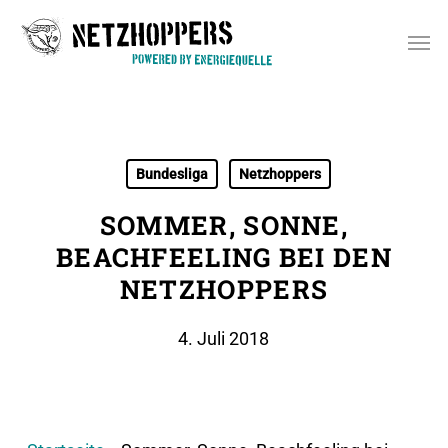
Skip
Men
to
main
content
Bundesliga
Netzhoppers
SOMMER, SONNE,
BEACHFEELING BEI DEN
NETZHOPPERS
4. Juli 2018