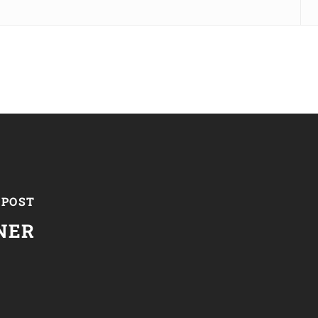
 POST
NER