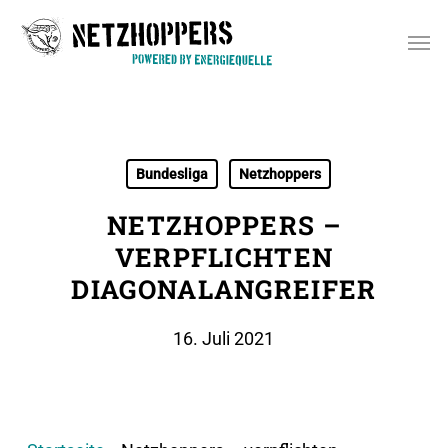
Skip
Men
to
main
content
Bundesliga
Netzhoppers
NETZHOPPERS –
VERPFLICHTEN
DIAGONALANGREIFER
16. Juli 2021