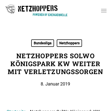
Skip
Men
to
main
content
Bundesliga
Netzhoppers
NETZHOPPERS SOLWO
KÖNIGSPARK KW WEITER
MIT VERLETZUNGSSORGEN
8. Januar 2019