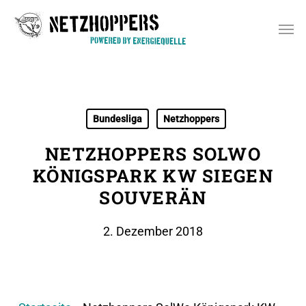
Skip
Men
to
main
content
Bundesliga
Netzhoppers
NETZHOPPERS SOLWO
KÖNIGSPARK KW SIEGEN
SOUVERÄN
2. Dezember 2018