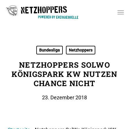
Skip
Men
to
main
content
Bundesliga
Netzhoppers
NETZHOPPERS SOLWO
KÖNIGSPARK KW NUTZEN
CHANCE NICHT
23. Dezember 2018