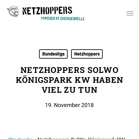
Skip
Men
to
main
content
Bundesliga
Netzhoppers
NETZHOPPERS SOLWO
KÖNIGSPARK KW HABEN
VIEL ZU TUN
19. November 2018