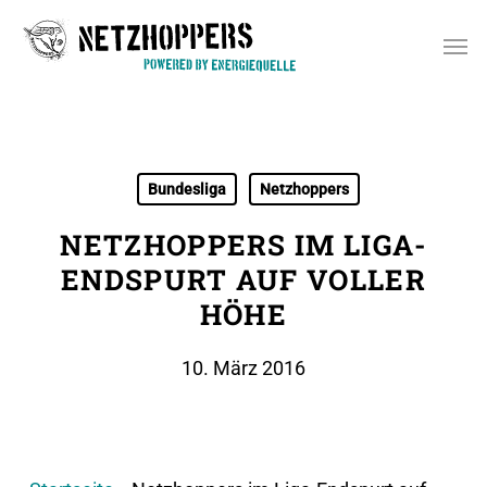
Skip
Men
to
main
content
Bundesliga
Netzhoppers
NETZHOPPERS IM LIGA-
ENDSPURT AUF VOLLER
HÖHE
10. März 2016