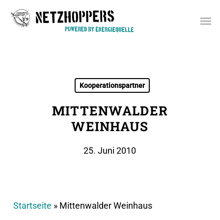
Skip
Men
to
main
content
Kooperationspartner
MITTENWALDER
WEINHAUS
25. Juni 2010
Startseite
»
Mittenwalder Weinhaus