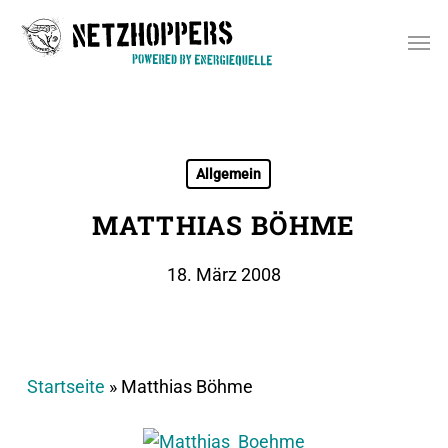
Skip
Men
to
main
content
Allgemein
MATTHIAS BÖHME
18. März 2008
Startseite
»
Matthias Böhme