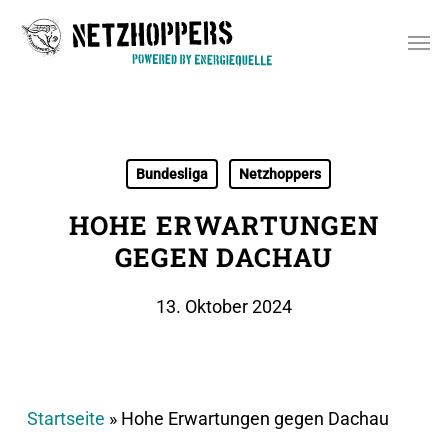
Skip
Men
to
main
content
Bundesliga
Netzhoppers
HOHE ERWARTUNGEN
GEGEN DACHAU
13. Oktober 2024
Startseite
»
Hohe Erwartungen gegen Dachau