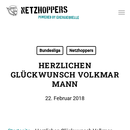
Skip
Men
to
main
content
Bundesliga
Netzhoppers
HERZLICHEN
GLÜCKWUNSCH VOLKMAR
MANN
22. Februar 2018