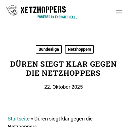
Skip
Men
to
main
content
Bundesliga
Netzhoppers
DÜREN SIEGT KLAR GEGEN
DIE NETZHOPPERS
22. Oktober 2025
Startseite
»
Düren siegt klar gegen die
Netzhoppers