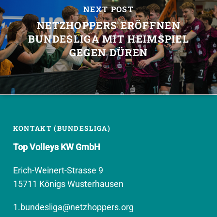
NEXT POST
NETZHOPPERS ERÖFFNEN
BUNDESLIGA MIT HEIMSPIEL
GEGEN DÜREN
KONTAKT (BUNDESLIGA)
Top Volleys KW GmbH
Erich-Weinert-Strasse 9
15711 Königs Wusterhausen
1.bundesliga@netzhoppers.org