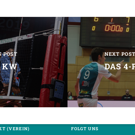
S POST
NEXT POS
R KW
DAS 4
T (VEREIN)
FOLGT UNS