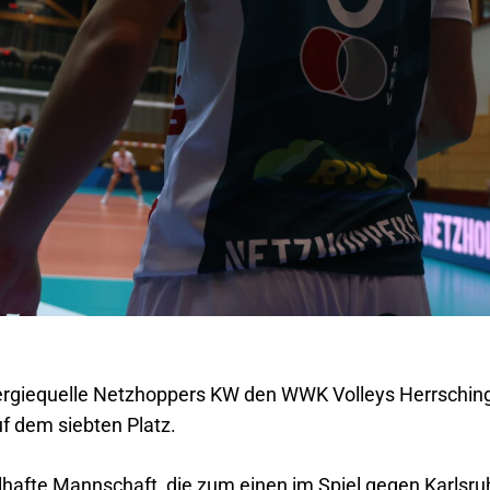
rgiequelle Netzhoppers KW den WWK Volleys Herrschin
f dem siebten Platz.
lhafte Mannschaft, die zum einen im Spiel gegen Karlsr