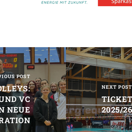
VIOUS POST
LLEYS:
NEXT POS
UND VC
TICKE
N NEUE
2025/2
RATION