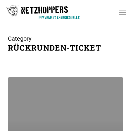
Skip
Men
to
main
content
Category
RÜCKRUNDEN-TICKET