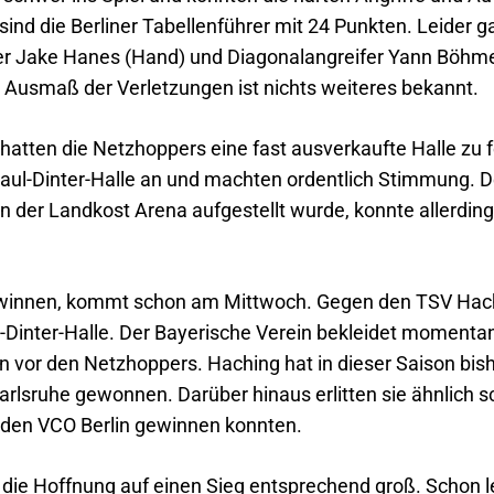
nd die Berliner Tabellenführer mit 24 Punkten. Leider g
cker Jake Hanes (Hand) und Diagonalangreifer Yann Böhm
s Ausmaß der Verletzungen ist nichts weiteres bekannt.
hatten die Netzhoppers eine fast ausverkaufte Halle zu 
Paul-Dinter-Halle an und machten ordentlich Stimmung. 
n der Landkost Arena aufgestellt wurde, konnte allerdin
ewinnen, kommt schon am Mittwoch. Gegen den TSV Hach
-Dinter-Halle. Der Bayerische Verein bekleidet momentan 
nen vor den Netzhoppers. Haching hat in dieser Saison b
arlsruhe gewonnen. Darüber hinaus erlitten sie ähnlich 
 den VCO Berlin gewinnen konnten.
ie Hoffnung auf einen Sieg entsprechend groß. Schon le