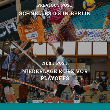
PREVIOUS POST
SCHNELLES 0:3 IN BERLIN
NEXT POST
NIEDERLAGE KURZ VOR
PLAYOFFS