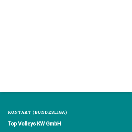
, 15711 KW) ODER AM SPIELTAG AM
EINLASS DER PAUL-DINTER-HA
LLE.
KONTAKT (BUNDESLIGA)
Top Volleys KW GmbH