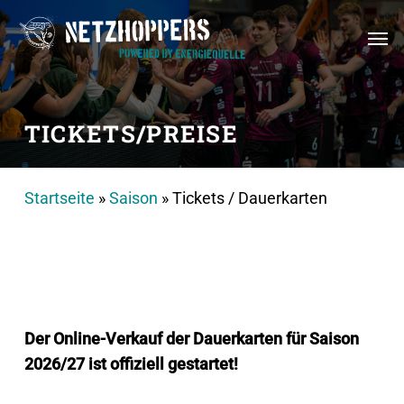
Skip
Men
to
main
content
TICKETS/PREISE
Startseite
»
Saison
»
Tickets / Dauerkarten
Der Online-Verkauf der Dauerkarten für Saison
2026/27 ist offiziell gestartet!