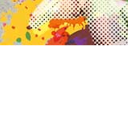
Welche Grundfarbe haben unsere
Heimspieltrikots?
rot
grün
lila
Aus welchem Land stammt unser sprungstarkes
Maskottchen?
Norwegen
Madagaskar
Australien
Wie heißt der neue Slogan der Netzhoppers?
go wild!
jump high!
Hip-Hip-Hurra