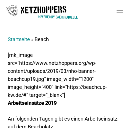
Skip
Men
to
main
content
Startseite
»
Beach
[mk_image
src=“https://www.netzhoppers.org/wp-
content/uploads/2019/03/nho-banner-
beachcup19.jpg“ image_width=“1200″
image_height=“400″ link=“https://beachcup-
kw.de/#“ target=“_blank“]
Arbeitseinsätze 2019
An folgenden Tagen gibt es einen Arbeitseinsatz
auf dem Beachplatz: