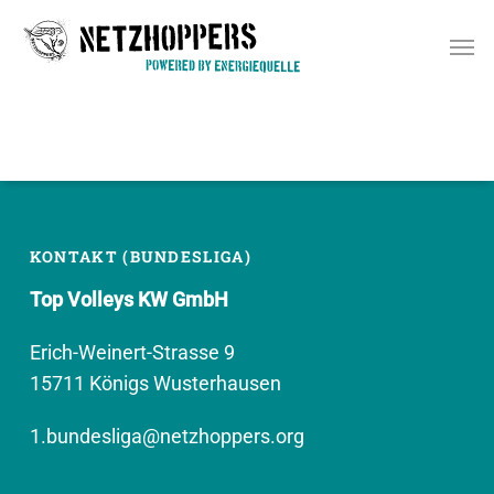
Skip
Men
to
main
content
KONTAKT (BUNDESLIGA)
Top Volleys KW GmbH
Erich-Weinert-Strasse 9
15711 Königs Wusterhausen
1.bundesliga@netzhoppers.org