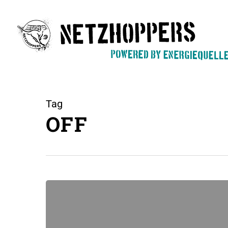
Skip
to
main
content
Tag
OFF