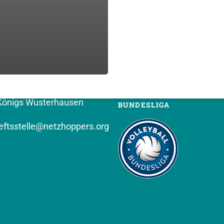
T (VEREIN)
FOLGT UNS
PPERS KW e.V.
hof 8
Königs Wusterhausen
BUNDESLIGA
ftsstelle@netzhoppers.org