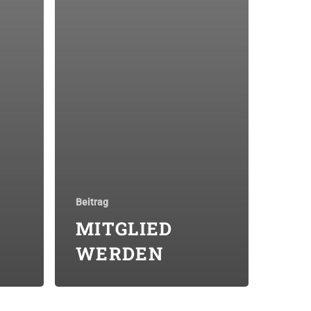
Beitrag
MITGLIED
WERDEN