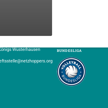
T (VEREIN)
FOLGT UNS
PPERS KW e.V.
hof 8
Königs Wusterhausen
BUNDESLIGA
ftsstelle@netzhoppers.org