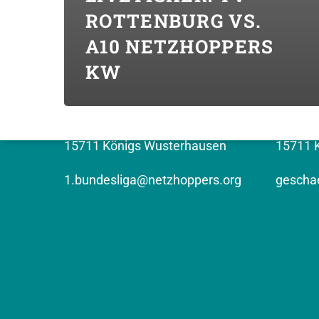
ROTTENBURG VS.
A10 NETZHOPPERS
KONTAKT (BUNDESLIGA)
KONTAK
KW
Top Volleys KW GmbH
NETZHO
Erich-Weinert-Strasse 9
Kronen
15711 Königs Wusterhausen
15711 
1.bundesliga@netzhoppers.org
geschae