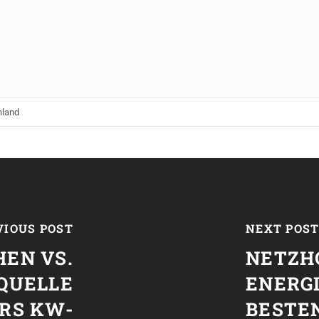
hland
VIOUS POST
NEXT POS
EN VS.
NETZH
QUELLE
ENERG
RS KW-
BESTEN