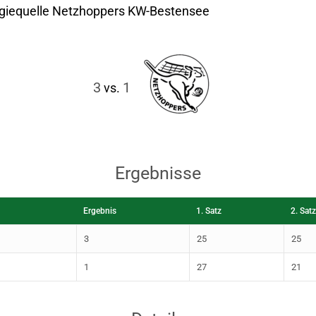
rgiequelle Netzhoppers KW-Bestensee
3
1
vs.
Ergebnisse
Ergebnis
1. Satz
2. Satz
3
25
25
1
27
21