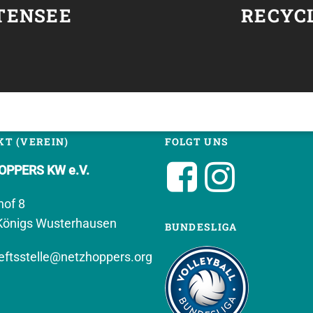
TENSEE
RECYC
T (VEREIN)
FOLGT UNS
PPERS KW e.V.
hof 8
Königs Wusterhausen
BUNDESLIGA
ftsstelle@netzhoppers.org