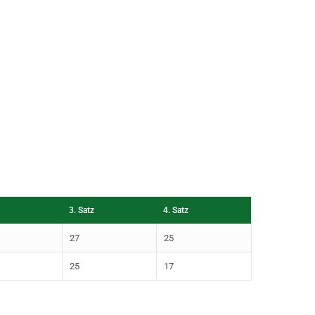
3. Satz
4. Satz
27
25
25
17