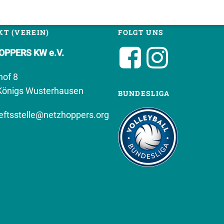
T (VEREIN)
FOLGT UNS
PPERS KW e.V.
hof 8
Königs Wusterhausen
BUNDESLIGA
ftsstelle@netzhoppers.org