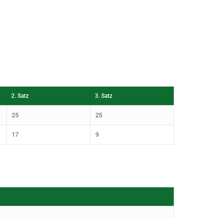
2. Satz
3. Satz
25
25
17
9