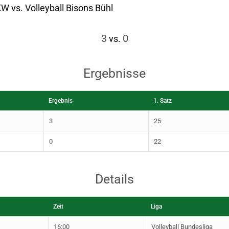
 vs. Volleyball Bisons Bühl
3
0
vs.
Ergebnisse
Ergebnis
1. Satz
3
25
0
22
Details
Zeit
Liga
16:00
Volleyball Bundesliga