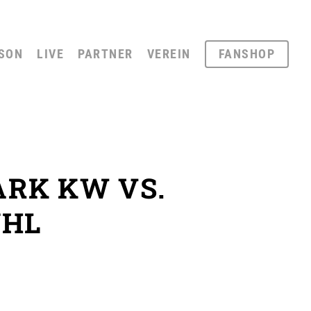
SON
LIVE
PARTNER
VEREIN
FANSHOP
ARK KW VS.
ÜHL