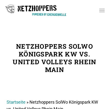
Skip
Men
to
main
content
NETZHOPPERS SOLWO
KÖNIGSPARK KW VS.
UNITED VOLLEYS RHEIN
MAIN
Startseite
»
Netzhoppers SolWo Königspark KW
vs. United Volleys Rhein Main