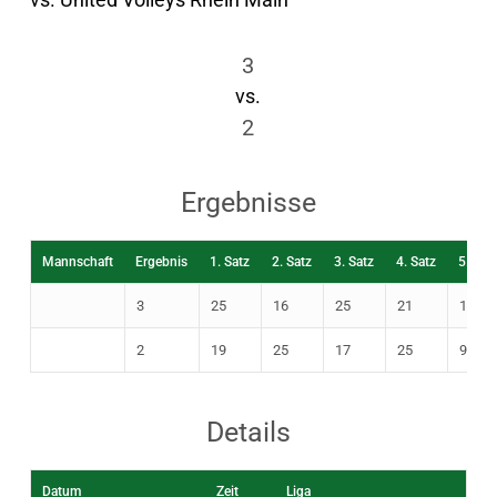
3
vs.
2
Ergebnisse
Mannschaft
Ergebnis
1. Satz
2. Satz
3. Satz
4. Satz
5. Sat
3
25
16
25
21
15
2
19
25
17
25
9
Details
Datum
Zeit
Liga