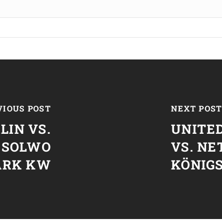
VIOUS POST
NEXT POS
LIN VS.
UNITED
 SOLWO
VS. N
ARK KW
KÖNIG