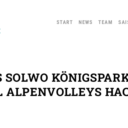
START
NEWS
TEAM
SAI
 SOLWO KÖNIGSPARK
L ALPENVOLLEYS HA