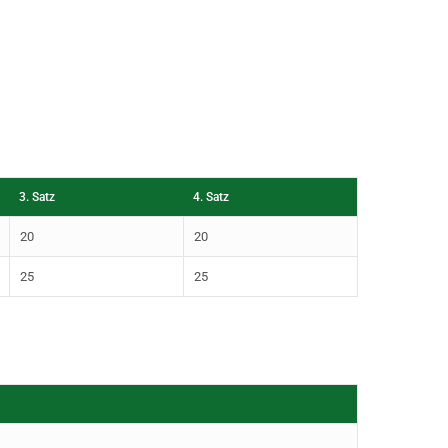
3. Satz
4. Satz
20
20
25
25