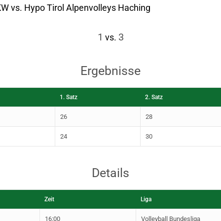
 vs. Hypo Tirol Alpenvolleys Haching
1
3
vs.
Ergebnisse
1. Satz
2. Satz
26
28
24
30
Details
Zeit
Liga
16:00
Volleyball Bundesliga