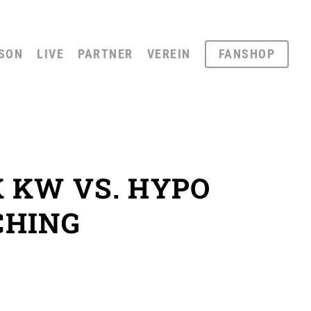
SON
LIVE
PARTNER
VEREIN
FANSHOP
 KW VS. HYPO
CHING