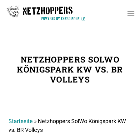
Skip
Men
to
main
content
NETZHOPPERS SOLWO
KÖNIGSPARK KW VS. BR
VOLLEYS
Startseite
»
Netzhoppers SolWo Königspark KW
vs. BR Volleys