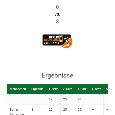
0
vs.
3
Ergebnisse
Mannschaft
Ergebnis
1. Satz
2. Satz
3. Satz
4. Satz
5. Sat
0
19
20
23
—
—
Berlin
3
25
25
25
—
—
Recycling