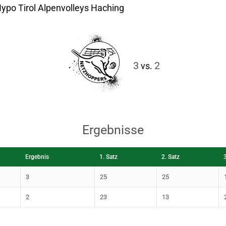
po Tirol Alpenvolleys Haching
3
2
vs.
Ergebnisse
Ergebnis
1. Satz
2. Satz
3
25
25
2
23
13