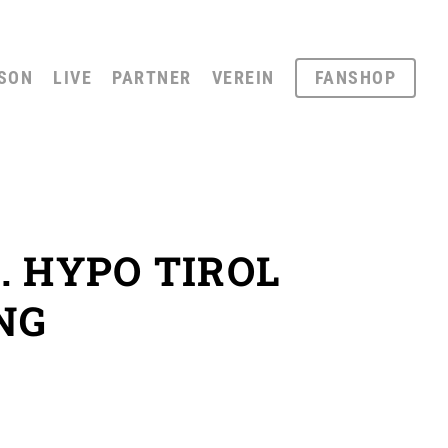
SON
LIVE
PARTNER
VEREIN
FANSHOP
 HYPO TIROL
NG