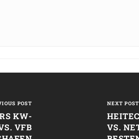
VIOUS POST
NEXT POS
RS KW-
HEITE
VS. VFB
VS. N
SHAFEN
BESTE