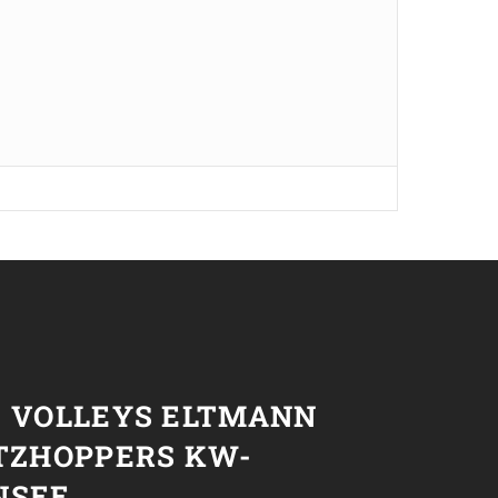
T
C VOLLEYS ELTMANN
ETZHOPPERS KW-
NSEE