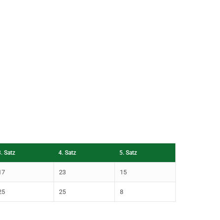
3. Satz
4. Satz
5. Satz
17
23
15
25
25
8