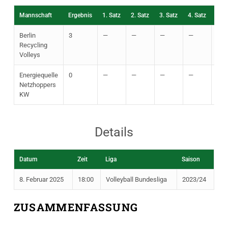
Mannschaft
Ergebnis
1. Satz
2. Satz
3. Satz
4. Satz
5. S
Berlin
3
—
—
—
—
—
Recycling
Volleys
Energiequelle
0
—
—
—
—
—
Netzhoppers
KW
Details
Datum
Zeit
Liga
Saison
8. Februar 2025
18:00
Volleyball Bundesliga
2023/24
ZUSAMMENFASSUNG