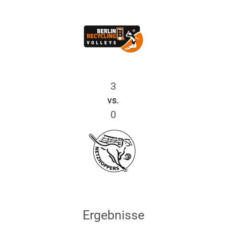
3
vs.
0
Ergebnisse