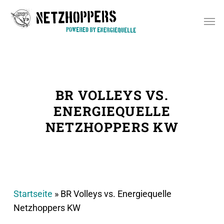
Skip
Men
to
main
content
BR VOLLEYS VS.
ENERGIEQUELLE
NETZHOPPERS KW
Startseite
»
BR Volleys vs. Energiequelle
Netzhoppers KW