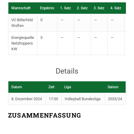
Mannschaft
Ergebnis
1. Satz
2. Satz
3. Satz
4. Satz
5. S
VC Bitterfeld
0
—
—
—
—
—
Wolfen
Energiequelle
3
—
—
—
—
—
Netzhoppers
KW
Details
Datum
Zeit
Liga
Saison
8. Dezember 2024
17:00
Volleyball Bundesliga
2023/24
ZUSAMMENFASSUNG