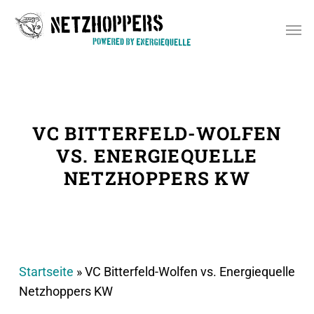
Skip
Men
to
main
content
VC BITTERFELD-WOLFEN
VS. ENERGIEQUELLE
NETZHOPPERS KW
Startseite
»
VC Bitterfeld-Wolfen vs. Energiequelle
Netzhoppers KW