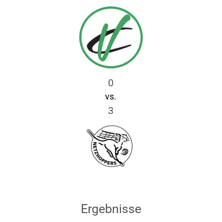
0
vs.
3
Ergebnisse