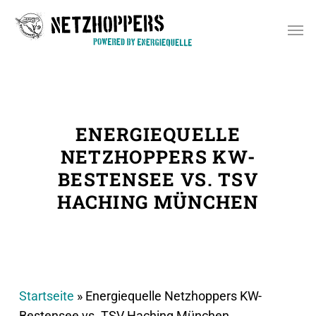
Skip
Men
to
main
content
ENERGIEQUELLE
NETZHOPPERS KW-
BESTENSEE VS. TSV
HACHING MÜNCHEN
Startseite
»
Energiequelle Netzhoppers KW-
Bestensee vs. TSV Haching München