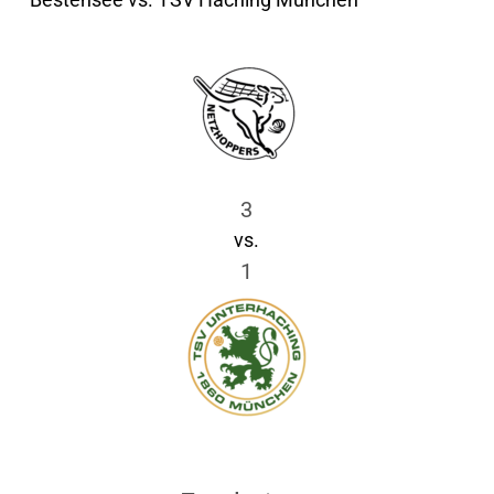
3
vs.
1