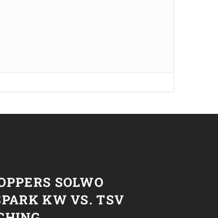
T
OPPERS SOLWO
PARK KW VS. TSV
CHING