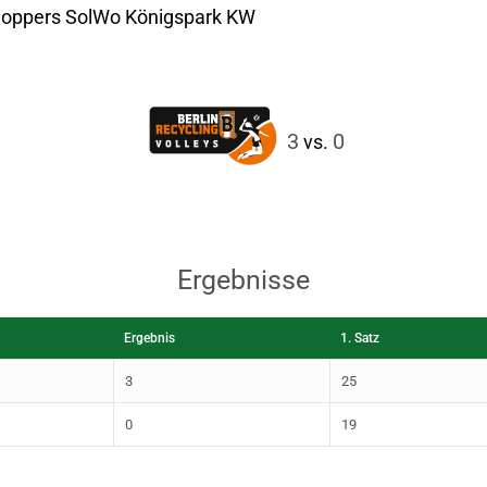
tzhoppers SolWo Königspark KW
3
0
vs.
Ergebnisse
Ergebnis
1. Satz
3
25
0
19