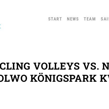
START
NEWS
TEAM
SAI
CLING VOLLEYS VS.
OLWO KÖNIGSPARK 