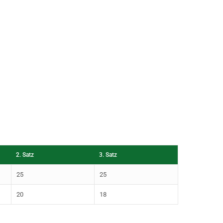
2. Satz
3. Satz
25
25
20
18