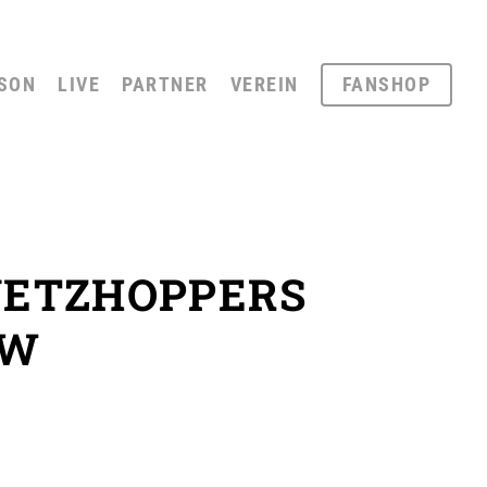
SON
LIVE
PARTNER
VEREIN
FANSHOP
 NETZHOPPERS
KW