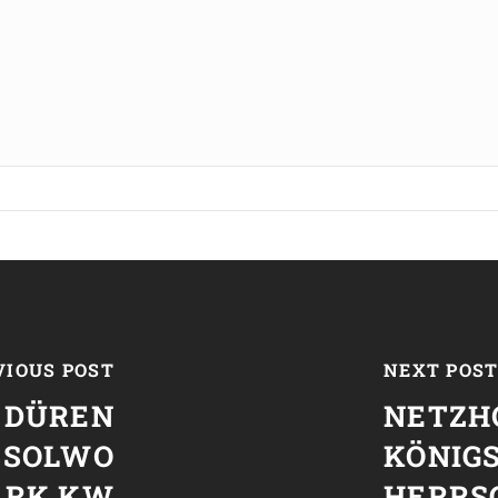
VIOUS POST
NEXT POS
 DÜREN
NETZH
 SOLWO
KÖNIGS
ARK KW
HERRS