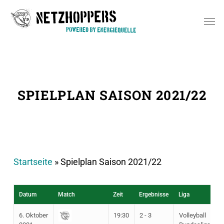
Skip
Men
to
main
content
SPIELPLAN SAISON 2021/22
Startseite
»
Spielplan Saison 2021/22
Datum
Match
Zeit
Ergebnisse
Liga
6. Oktober
19:30
2 - 3
Volleyball