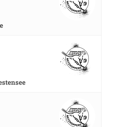
e
estensee