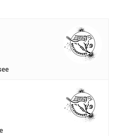
see
e