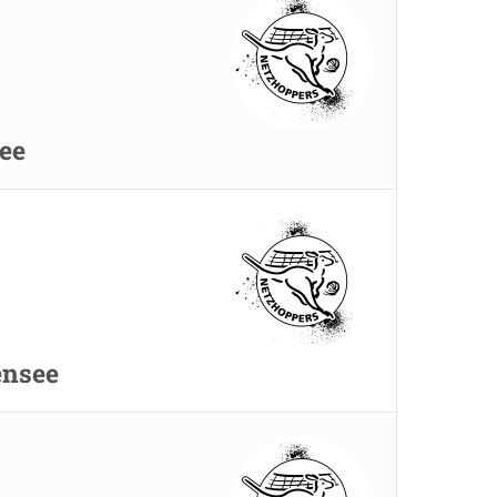
ee
ensee