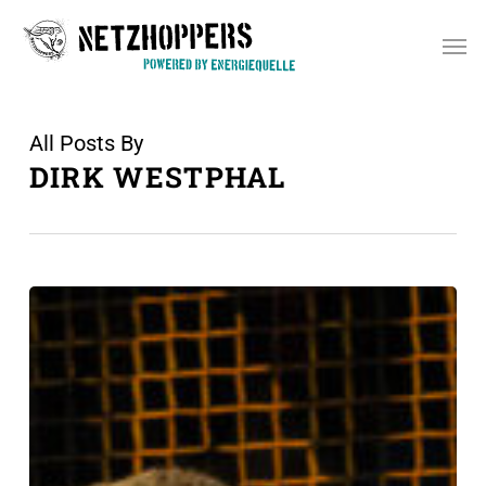
Skip
Men
to
main
content
All Posts By
DIRK WESTPHAL