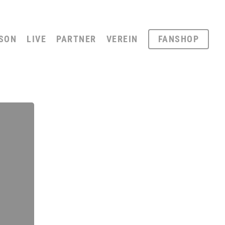
SON
LIVE
PARTNER
VEREIN
FANSHOP